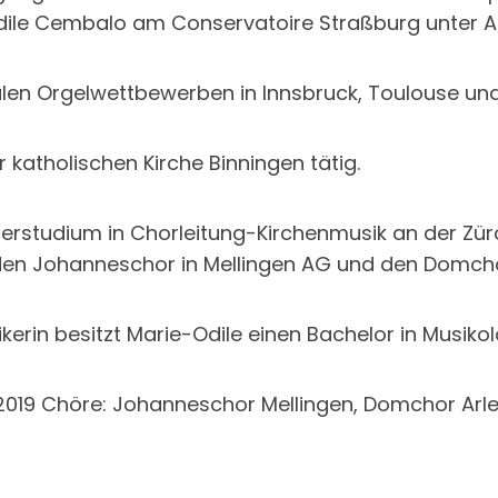
le Cembalo am Conservatoire Straßburg unter Ali
len Orgelwettbewerben in Innsbruck, Toulouse und
r katholischen Kirche Binningen tätig.
terstudium in Chorleitung-Kirchenmusik an der Zü
t den Johanneschor in Mellingen AG und den Domch
sikerin besitzt Marie-Odile einen Bachelor in Musiko
t: 2019 Chöre: Johanneschor Mellingen, Domchor Ar